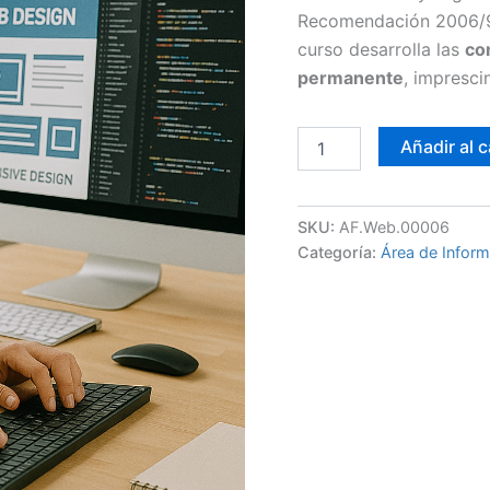
Recomendación 2006/96
curso desarrolla las
co
permanente
, impresci
Añadir al c
SKU:
AF.Web.00006
Categoría:
Área de Inform