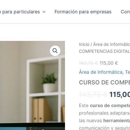
 para particulares
Formación para empresas
Con
CURSO
El
El
Inicio
/
Área de Informátic
El
DE
COMPETENCIAS DIGITA
precio
preci
COMPETENCIAS
preci
original
actua
DIGITALES
143,75
€
115,00
€
AVANZADAS
era:
es:
origin
Área de Informática, Te
cantidad
143,75 €.
115,0
era:
CURSO DE COMPE
143,75
143,75
€
115,0
Este
curso de compete
profesionales adaptars
las nuevas
herramienta
comunicación y segurid