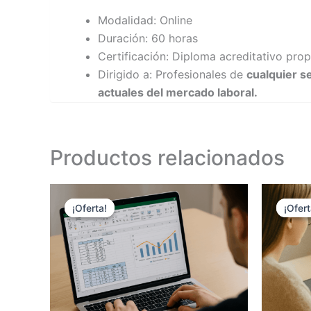
Modalidad: Online
Duración: 60 horas
Certificación: Diploma acreditativo pr
Dirigido a: Profesionales de
cualquier s
actuales del mercado laboral.
Productos relacionados
El
El
E
precio
precio
p
¡Oferta!
¡Oferta!
¡Ofert
¡Ofert
original
actual
o
era:
es:
e
135,00 €.
108,00 €.
1