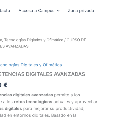
tacto
Acceso a Campus
Zona privada
a, Tecnologías Digitales y Ofimática
/ CURSO DE
El
LES AVANZADAS
o
o
precio
l
al
actual
cnologías Digitales y Ofimática
0 €.
es:
TENCIAS DIGITALES AVANZADAS
 €.
115,00 €.
0
€
ncias digitales avanzadas
permite a los
e a los
retos tecnológicos
actuales y aprovechar
s digitales
para mejorar su productividad,
ad en entornos digitales. Basado en la