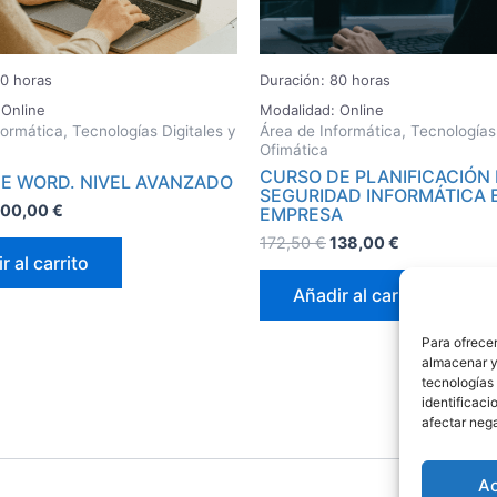
40 horas
Duración: 80 horas
 Online
Modalidad: Online
ormática, Tecnologías Digitales y
Área de Informática, Tecnologías 
Ofimática
CURSO DE PLANIFICACIÓN 
E WORD. NIVEL AVANZADO
SEGURIDAD INFORMÁTICA 
100,00
€
EMPRESA
172,50
€
138,00
€
r al carrito
Añadir al carrito
Para ofrecer
almacenar y/
tecnologías
identificaci
afectar nega
A