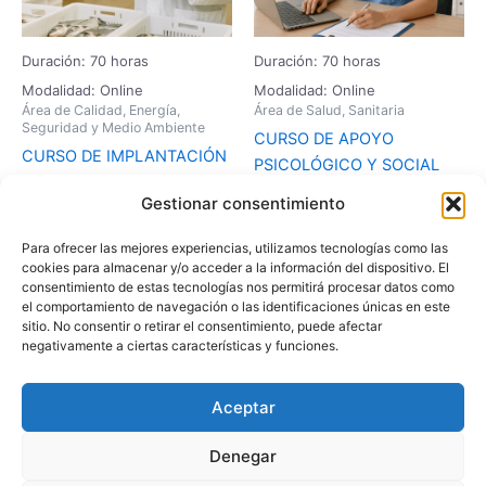
Duración: 70 horas
Duración: 70 horas
Modalidad: Online
Modalidad: Online
Área de Calidad, Energía,
Área de Salud, Sanitaria
Seguridad y Medio Ambiente
CURSO DE APOYO
CURSO DE IMPLANTACIÓN
PSICOLÓGICO Y SOCIAL
DE SISTEMAS DE
EN SITUACIONES DE
Gestionar consentimiento
AUTOCONTROL (APPCC)
CRISIS
EN LA ELABORACIÓN DE
153,75
€
123,00
€
Para ofrecer las mejores experiencias, utilizamos tecnologías como las
PRODUCTOS DE LA PESCA
cookies para almacenar y/o acceder a la información del dispositivo. El
consentimiento de estas tecnologías nos permitirá procesar datos como
153,75
€
123,00
€
Añadir al carrito
el comportamiento de navegación o las identificaciones únicas en este
sitio. No consentir o retirar el consentimiento, puede afectar
Añadir al carrito
negativamente a ciertas características y funciones.
Aceptar
Denegar