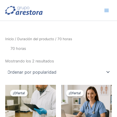
Ordenado
Ir
por
popularidad
al
contenido
Inicio
/ Duración del producto / 70 horas
70 horas
Mostrando los 2 resultados
El
El
El
El
precio
precio
precio
precio
¡Oferta!
¡Oferta!
original
actual
original
actual
era:
es:
era:
es:
153,75 €.
123,00 €.
153,75 €.
123,00 €.