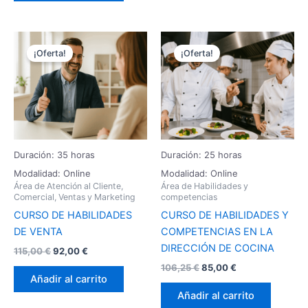
El
El
El
El
precio
precio
precio
precio
¡Oferta!
¡Oferta!
original
actual
original
actual
era:
es:
era:
es:
115,00 €.
92,00 €.
106,25 €.
85,00 €.
Duración: 35 horas
Duración: 25 horas
Modalidad: Online
Modalidad: Online
Área de Atención al Cliente,
Área de Habilidades y
Comercial, Ventas y Marketing
competencias
CURSO DE HABILIDADES
CURSO DE HABILIDADES Y
DE VENTA
COMPETENCIAS EN LA
DIRECCIÓN DE COCINA
115,00
€
92,00
€
106,25
€
85,00
€
Añadir al carrito
Añadir al carrito