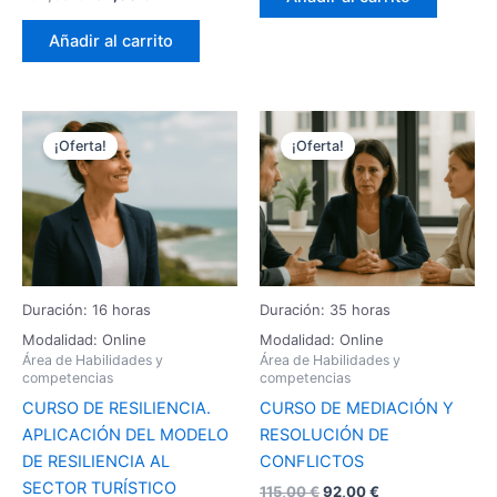
Añadir al carrito
El
El
El
El
precio
precio
precio
precio
¡Oferta!
¡Oferta!
original
actual
original
actual
era:
es:
era:
es:
96,25 €.
77,00 €.
115,00 €.
92,00 €.
Duración: 16 horas
Duración: 35 horas
Modalidad: Online
Modalidad: Online
Área de Habilidades y
Área de Habilidades y
competencias
competencias
CURSO DE RESILIENCIA.
CURSO DE MEDIACIÓN Y
APLICACIÓN DEL MODELO
RESOLUCIÓN DE
DE RESILIENCIA AL
CONFLICTOS
SECTOR TURÍSTICO
115,00
€
92,00
€