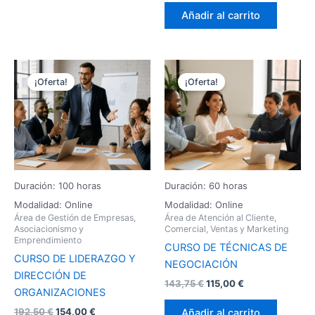
Añadir al carrito
El
El
El
El
precio
precio
precio
precio
¡Oferta!
¡Oferta!
original
actual
original
actual
era:
es:
era:
es:
192,50 €.
154,00 €.
143,75 €.
115,00 €.
Duración: 100 horas
Duración: 60 horas
Modalidad: Online
Modalidad: Online
Área de Gestión de Empresas,
Área de Atención al Cliente,
Asociacionismo y
Comercial, Ventas y Marketing
Emprendimiento
CURSO DE TÉCNICAS DE
CURSO DE LIDERAZGO Y
NEGOCIACIÓN
DIRECCIÓN DE
143,75
€
115,00
€
ORGANIZACIONES
192,50
€
154,00
€
Añadir al carrito