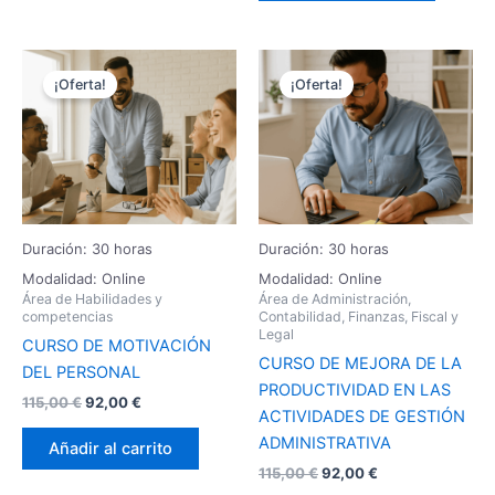
El
El
El
El
precio
precio
precio
precio
¡Oferta!
¡Oferta!
original
actual
original
actual
era:
es:
era:
es:
115,00 €.
92,00 €.
115,00 €.
92,00 €.
Duración: 30 horas
Duración: 30 horas
Modalidad: Online
Modalidad: Online
Área de Habilidades y
Área de Administración,
competencias
Contabilidad, Finanzas, Fiscal y
Legal
CURSO DE MOTIVACIÓN
CURSO DE MEJORA DE LA
DEL PERSONAL
PRODUCTIVIDAD EN LAS
115,00
€
92,00
€
ACTIVIDADES DE GESTIÓN
ADMINISTRATIVA
Añadir al carrito
115,00
€
92,00
€