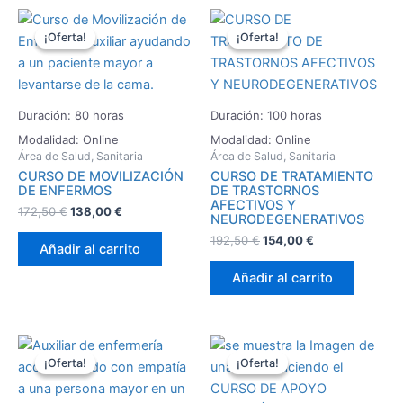
El
El
El
El
precio
precio
precio
precio
¡Oferta!
¡Oferta!
¡Oferta!
¡Oferta!
original
actual
original
actual
era:
es:
era:
es:
172,50 €.
138,00 €.
192,50 €.
154,00 €.
Duración: 80 horas
Duración: 100 horas
Modalidad: Online
Modalidad: Online
Área de Salud, Sanitaria
Área de Salud, Sanitaria
CURSO DE MOVILIZACIÓN
CURSO DE TRATAMIENTO
DE ENFERMOS
DE TRASTORNOS
AFECTIVOS Y
172,50
€
138,00
€
NEURODEGENERATIVOS
192,50
€
154,00
€
Añadir al carrito
Añadir al carrito
El
El
El
El
precio
precio
precio
precio
¡Oferta!
¡Oferta!
¡Oferta!
¡Oferta!
original
actual
original
actual
era:
es:
era:
es:
143,75 €.
115,00 €.
153,75 €.
123,00 €.