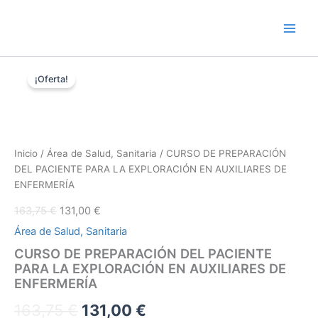
Ir
al
contenido
CURSO
El
El
El
El
DE
¡Oferta!
precio
precio
PREPARACIÓN
precio
precio
original
actual
DEL
era:
es:
original
actual
PACIENTE
163,75 €.
131,00 €.
PARA
era:
es:
LA
Inicio
/
Área de Salud, Sanitaria
/ CURSO DE PREPARACIÓN
EXPLORACIÓN
163,75 €.
131,00 €.
DEL PACIENTE PARA LA EXPLORACIÓN EN AUXILIARES DE
EN
ENFERMERÍA
AUXILIARES
DE
163,75
€
131,00
€
ENFERMERÍA
Área de Salud, Sanitaria
cantidad
CURSO DE PREPARACIÓN DEL PACIENTE
PARA LA EXPLORACIÓN EN AUXILIARES DE
ENFERMERÍA
163,75
€
131,00
€