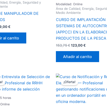
lidad, Energía, Seguridad y
Modalidad: Online
iente
Área de Calidad, Energía, Seguri
Medio Ambiente
E MANIPULADOR DE
TOS
CURSO DE IMPLANTACIÓN
SISTEMAS DE AUTOCONTR
9,00
€
(APPCC) EN LA ELABORAC
r al carrito
PRODUCTOS DE LA PESCA
153,75
€
123,00
€
Añadir al carrito
l
El
El
El
recio
precio
precio
precio
a!
¡Oferta!
riginal
actual
original
actual
ra:
es:
era:
es:
15,00 €.
92,00 €.
153,75 €.
123,00 €.
25 horas
 Online