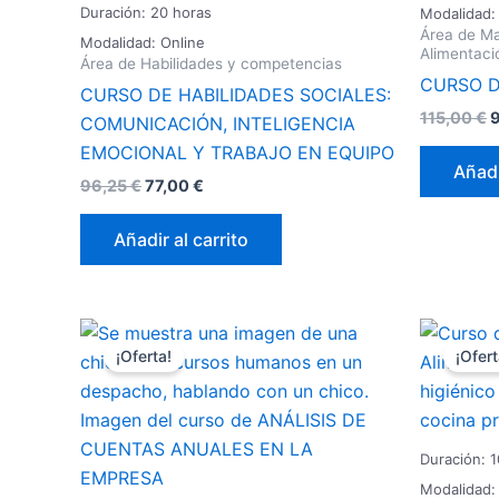
Duración: 20 horas
Modalidad:
Área de Ma
Modalidad: Online
Alimentaci
Área de Habilidades y competencias
CURSO D
CURSO DE HABILIDADES SOCIALES:
115,00
€
COMUNICACIÓN, INTELIGENCIA
EMOCIONAL Y TRABAJO EN EQUIPO
Añadi
96,25
€
77,00
€
Añadir al carrito
El
El
El
precio
precio
p
¡Oferta!
¡Ofert
original
actual
or
era:
es:
er
96,25 €.
77,00 €.
8
Duración: 1
Modalidad: