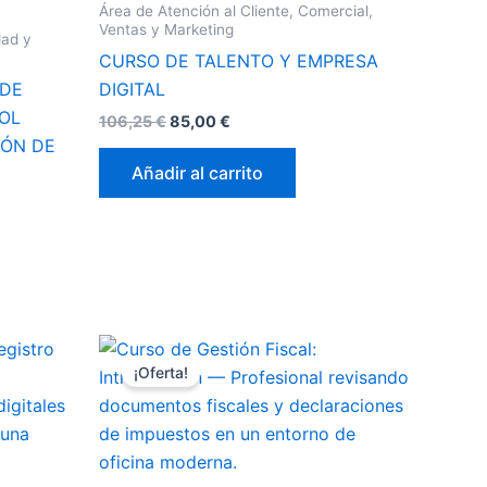
Área de Atención al Cliente, Comercial,
Ventas y Marketing
dad y
CURSO DE TALENTO Y EMPRESA
 DE
DIGITAL
OL
106,25
€
85,00
€
IÓN DE
Añadir al carrito
El
El
precio
precio
¡Oferta!
original
actual
era:
es:
143,75 €.
115,00 €.