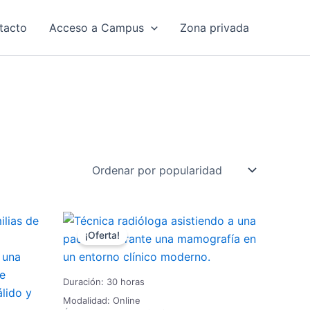
tacto
Acceso a Campus
Zona privada
El
El
precio
precio
¡Oferta!
original
actual
era:
es:
115,00 €.
92,00 €.
Duración: 30 horas
Modalidad: Online