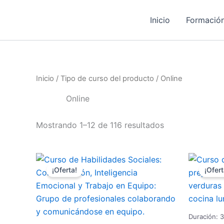
Ordenado
Ir
por
al
popularidad
Inicio
Formación
contenido
Inicio
/ Tipo de curso del producto / Online
Online
Mostrando 1–12 de 116 resultados
El
El
E
precio
precio
p
¡Oferta!
¡Ofert
original
actual
o
era:
es:
e
96,25 €.
77,00 €.
1
Duración: 