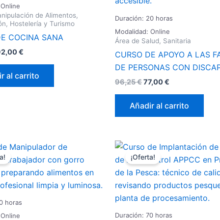
 Online
nipulación de Alimentos,
Duración: 20 horas
ón, Hostelería y Turismo
Modalidad: Online
E COCINA SANA
Área de Salud, Sanitaria
92,00
€
CURSO DE APOYO A LAS F
DE PERSONAS CON DISCA
r al carrito
96,25
€
77,00
€
Añadir al carrito
El
El
El
recio
precio
precio
precio
a!
¡Oferta!
iginal
actual
original
actual
a:
es:
era:
es:
6,25 €.
69,00 €.
153,75 €.
123,00 €.
0 horas
Duración: 70 horas
 Online