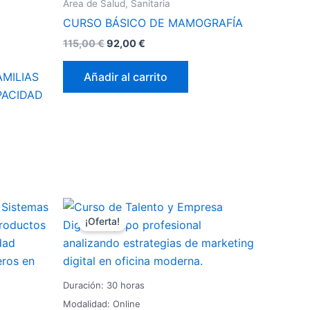
Área de Salud, Sanitaria
CURSO BÁSICO DE MAMOGRAFÍA
115,00
€
92,00
€
Añadir al carrito
AMILIAS
PACIDAD
El
El
precio
precio
¡Oferta!
original
actual
era:
es:
106,25 €.
85,00 €.
Duración: 30 horas
Modalidad: Online