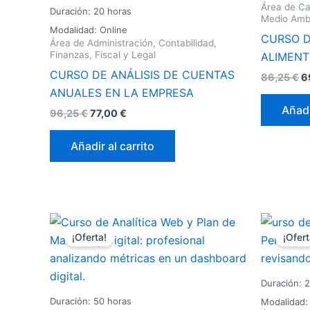
Área de Ca
Duración: 20 horas
Medio Amb
Modalidad: Online
CURSO D
Área de Administración, Contabilidad,
Finanzas, Fiscal y Legal
ALIMEN
CURSO DE ANÁLISIS DE CUENTAS
86,25
€
6
ANUALES EN LA EMPRESA
Añadi
96,25
€
77,00
€
Añadir al carrito
El
El
E
precio
precio
p
¡Oferta!
¡Ofert
original
actual
o
era:
es:
e
135,00 €.
108,00 €.
1
Duración: 
Duración: 50 horas
Modalidad: