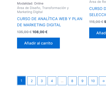
Área de R
Modalidad: Online
Área de Diseño, Transformación y
CURSO D
Marketing Digital
SELECCI
CURSO DE ANALÍTICA WEB Y PLAN
115,00
€
DE MARKETING DIGITAL
135,00
€
108,00
€
Añadi
Añadir al carrito
1
2
3
4
…
8
9
10
→