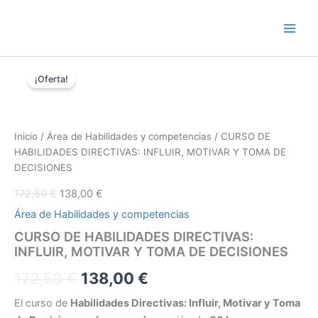
Ir
al
contenido
CURSO
El
El
El
El
DE
¡Oferta!
precio
precio
HABILIDADES
precio
precio
original
actual
DIRECTIVAS:
era:
es:
original
actual
INFLUIR,
172,50 €.
138,00 €.
MOTIVAR
Inicio
/
Área de Habilidades y competencias
/ CURSO DE
era:
es:
Y
HABILIDADES DIRECTIVAS: INFLUIR, MOTIVAR Y TOMA DE
TOMA
172,50 €.
138,00 €.
DECISIONES
DE
DECISIONES
172,50
€
138,00
€
cantidad
Área de Habilidades y competencias
CURSO DE HABILIDADES DIRECTIVAS:
INFLUIR, MOTIVAR Y TOMA DE DECISIONES
172,50
€
138,00
€
El curso de
Habilidades Directivas: Influir, Motivar y Toma