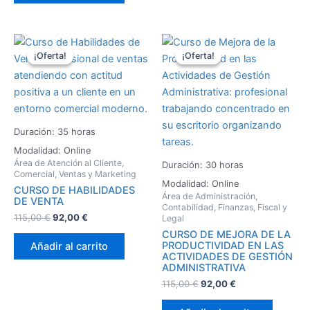
El
El
El
El
precio
precio
precio
precio
¡Oferta!
¡Oferta!
¡Oferta!
¡Oferta!
original
actual
original
actual
era:
es:
era:
es:
115,00 €.
92,00 €.
115,00 €.
92,00 €.
Duración: 35 horas
Modalidad: Online
Área de Atención al Cliente,
Duración: 30 horas
Comercial, Ventas y Marketing
Modalidad: Online
CURSO DE HABILIDADES
Área de Administración,
DE VENTA
Contabilidad, Finanzas, Fiscal y
115,00
€
92,00
€
Legal
CURSO DE MEJORA DE LA
PRODUCTIVIDAD EN LAS
Añadir al carrito
ACTIVIDADES DE GESTIÓN
ADMINISTRATIVA
115,00
€
92,00
€