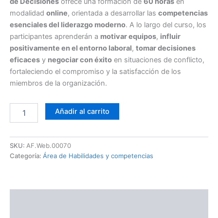
de Decisiones
ofrece una formación de
60 horas
en
modalidad
online
, orientada a desarrollar las
competencias
esenciales del liderazgo moderno
. A lo largo del curso, los
participantes aprenderán a
motivar equipos
,
influir
positivamente en el entorno laboral
,
tomar decisiones
eficaces
y
negociar con éxito
en situaciones de conflicto,
fortaleciendo el compromiso y la satisfacción de los
miembros de la organización.
Añadir al carrito
SKU:
AF.Web.00070
Categoría:
Área de Habilidades y competencias
Descripción
TEMARIO