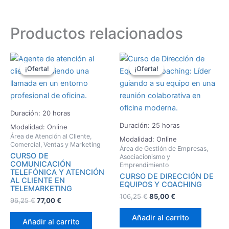
Productos relacionados
El
El
El
El
precio
precio
precio
precio
¡Oferta!
¡Oferta!
¡Oferta!
¡Oferta!
original
actual
original
actual
era:
es:
era:
es:
96,25 €.
77,00 €.
106,25 €.
85,00 €.
Duración: 20 horas
Duración: 25 horas
Modalidad: Online
Área de Atención al Cliente,
Modalidad: Online
Comercial, Ventas y Marketing
Área de Gestión de Empresas,
CURSO DE
Asociacionismo y
COMUNICACIÓN
Emprendimiento
TELEFÓNICA Y ATENCIÓN
CURSO DE DIRECCIÓN DE
AL CLIENTE EN
EQUIPOS Y COACHING
TELEMARKETING
106,25
€
85,00
€
96,25
€
77,00
€
Añadir al carrito
Añadir al carrito