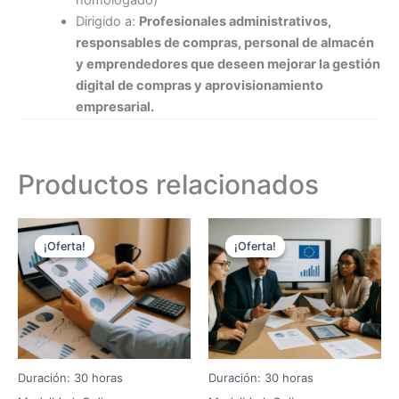
Dirigido a:
Profesionales administrativos,
responsables de compras, personal de almacén
y emprendedores que deseen mejorar la gestión
digital de compras y aprovisionamiento
empresarial.
Productos relacionados
El
El
El
El
precio
precio
precio
precio
¡Oferta!
¡Oferta!
¡Oferta!
¡Oferta!
original
actual
original
actual
era:
es:
era:
es:
106,25 €.
85,00 €.
106,25 €.
85,00 €.
Duración: 30 horas
Duración: 30 horas