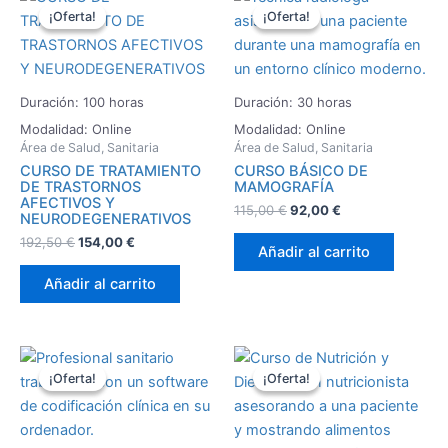
precio
precio
precio
precio
¡Oferta!
¡Oferta!
¡Oferta!
¡Oferta!
original
actual
original
actual
era:
es:
era:
es:
192,50 €.
154,00 €.
115,00 €.
92,00 €.
Duración: 100 horas
Duración: 30 horas
Modalidad: Online
Modalidad: Online
Área de Salud, Sanitaria
Área de Salud, Sanitaria
CURSO DE TRATAMIENTO
CURSO BÁSICO DE
DE TRASTORNOS
MAMOGRAFÍA
AFECTIVOS Y
115,00
€
92,00
€
NEURODEGENERATIVOS
192,50
€
154,00
€
Añadir al carrito
Añadir al carrito
El
El
El
El
precio
precio
precio
precio
¡Oferta!
¡Oferta!
¡Oferta!
¡Oferta!
original
actual
original
actual
era:
es:
era:
es:
96,25 €.
77,00 €.
202,50 €.
162,00 €.