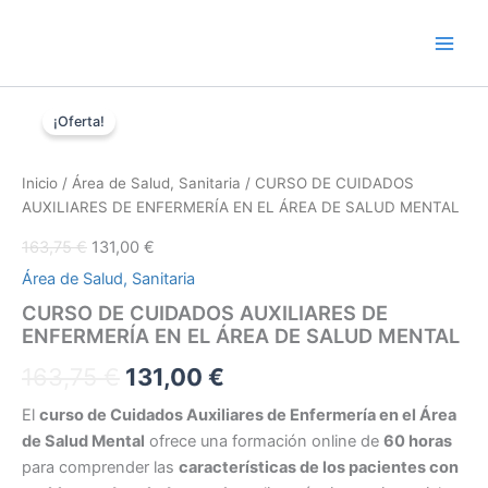
Ir
al
contenido
CURSO
El
El
El
El
DE
¡Oferta!
precio
precio
CUIDADOS
precio
precio
original
actual
AUXILIARES
era:
es:
original
actual
DE
Inicio
/
Área de Salud, Sanitaria
/ CURSO DE CUIDADOS
163,75 €.
131,00 €.
ENFERMERÍA
AUXILIARES DE ENFERMERÍA EN EL ÁREA DE SALUD MENTAL
era:
es:
EN
163,75
€
131,00
€
EL
163,75 €.
131,00 €.
ÁREA
Área de Salud, Sanitaria
DE
CURSO DE CUIDADOS AUXILIARES DE
SALUD
ENFERMERÍA EN EL ÁREA DE SALUD MENTAL
MENTAL
cantidad
163,75
€
131,00
€
El
curso de Cuidados Auxiliares de Enfermería en el Área
de Salud Mental
ofrece una formación online de
60 horas
para comprender las
características de los pacientes con