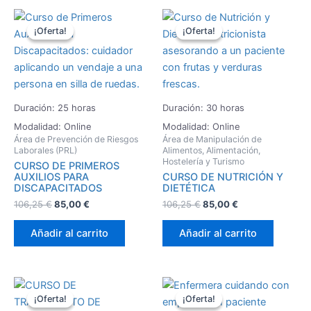
El
El
El
El
precio
precio
precio
precio
¡Oferta!
¡Oferta!
¡Oferta!
¡Oferta!
original
actual
original
actual
era:
es:
era:
es:
106,25 €.
85,00 €.
106,25 €.
85,00 €.
Duración: 25 horas
Duración: 30 horas
Modalidad: Online
Modalidad: Online
Área de Prevención de Riesgos
Área de Manipulación de
Laborales (PRL)
Alimentos, Alimentación,
Hostelería y Turismo
CURSO DE PRIMEROS
AUXILIOS PARA
CURSO DE NUTRICIÓN Y
DISCAPACITADOS
DIETÉTICA
106,25
€
85,00
€
106,25
€
85,00
€
Añadir al carrito
Añadir al carrito
El
El
El
El
precio
precio
precio
precio
¡Oferta!
¡Oferta!
¡Oferta!
¡Oferta!
original
actual
original
actual