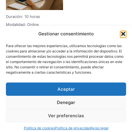
Duración: 10 horas
Modalidad: Online
Área de Igualdad, Acoso,
Gestionar consentimiento
Diversidad e Inclusión
CURSO DE FORMACIÓN
Para ofrecer las mejores experiencias, utilizamos tecnologías como las
PARA LA IGUALDAD
cookies para almacenar y/o acceder a la información del dispositivo. El
consentimiento de estas tecnologías nos permitirá procesar datos como
93,75
€
75,00
€
el comportamiento de navegación o las identificaciones únicas en este
sitio. No consentir o retirar el consentimiento, puede afectar
Añadir al carrito
negativamente a ciertas características y funciones.
Aceptar
Denegar
Ver preferencias
Todos los derechos © 2026 | Funciona gracias a
Tema Astra para
WordPress
Política de cookies
Política de privacidad
Aviso legal