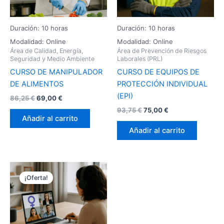
Duración: 10 horas
Duración: 10 horas
Modalidad: Online
Modalidad: Online
Área de Calidad, Energía,
Área de Prevención de Riesgos
Seguridad y Medio Ambiente
Laborales (PRL)
CURSO DE MANIPULADOR
CURSO DE EQUIPOS DE
DE ALIMENTOS
PROTECCIÓN INDIVIDUAL
(EPI)
86,25
€
69,00
€
93,75
€
75,00
€
Añadir al carrito
Añadir al carrito
El
El
precio
precio
¡Oferta!
original
actual
era:
es:
93,75 €.
75,00 €.